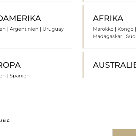
DAMERIKA
AFRIKA
ien | Argentinien | Uruguay
Marokko | Kongo 
Madagaskar | Süda
ROPA
AUSTRALI
ien | Spanien
UNG