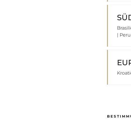
SÜ
Brasil
| Peru
EU
Kroat
BESTIMM