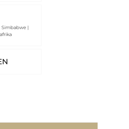
| Simbabwe |
frika
EN